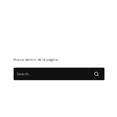
Redes Sociales
Video Corporativo
Vídeos
Vídeos Corporativos Para Empresas
Vídeos De Empresa
Busca dentro de la página