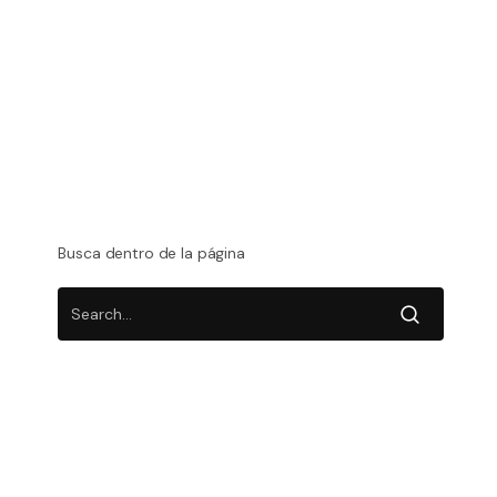
Redes Sociales
Video Corporativo
Vídeos
Vídeos Corporativos Para Empresas
Vídeos De Empresa
Busca dentro de la página