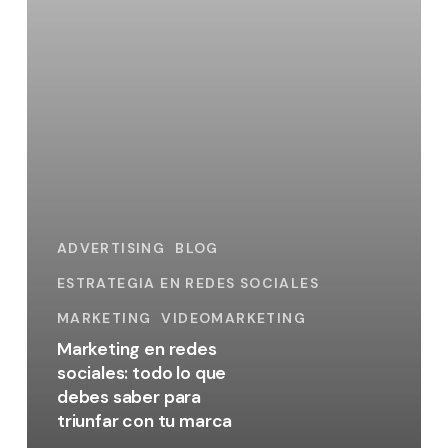
lo
que
debes
saber
para
triunfar
con
tu
marca
ADVERTISING
BLOG
ESTRATEGIA EN REDES SOCIALES
MARKETING
VIDEOMARKETING
Marketing en redes
sociales: todo lo que
debes saber para
triunfar con tu marca