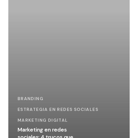
4
trucos
que
deberías
conocer
BRANDING
ESTRATEGIA EN REDES SOCIALES
MARKETING DIGITAL
Marketing en redes
sociales: 4 trucos que