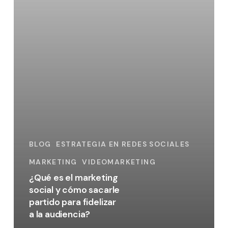
y
cómo
sacarle
partido
para
fidelizar
a
la
audiencia?
BLOG
ESTRATEGIA EN REDES SOCIALES
MARKETING
VIDEOMARKETING
¿Qué es el marketing
social y cómo sacarle
partido para fidelizar
a la audiencia?