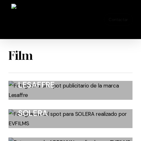
Skip
to
Contactar
main
content
Film
LESAFFRE
SOLERA
AGRONUAL